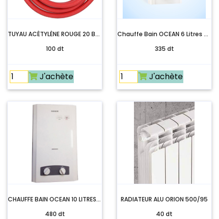
TUYAU ACÉTYLÈNE ROUGE 20 BAR (50 mètres)
Chauffe Bain OCEAN 6 Litres Gaz Bouteille Blanc
100 dt
335 dt
J'achète
J'achète
CHAUFFE BAIN OCEAN 10 LITRES GAZ BOUTEILLE - BLANC
RADIATEUR ALU ORION 500/95
480 dt
40 dt