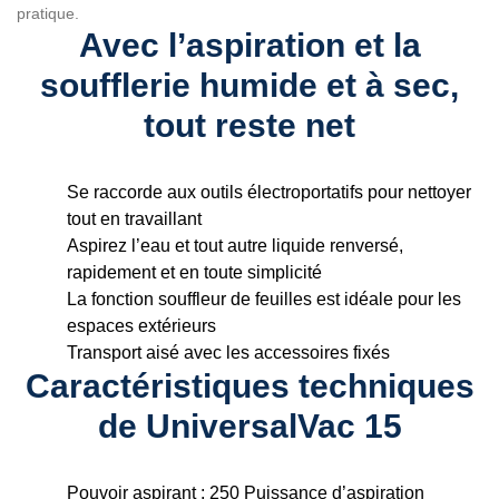
Les saletés humides et sèches n’ont aucune chance avec
l’UniversalVac 15. Facile d’utilisation, il sert à rassembler les
feuilles, nettoyer les sols et peut aussi être utilisé pendant les
applications de bricolage. Conçu pour toujours travailler de
manière propre, cet aspirateur se raccorde à n’importe quel outil
électroportatif de la gamme Bricolage et Jardinage Bosch ou
d’autres fabricants grâce à son adaptateur universel conique très
pratique.
Avec l’aspiration et la
soufflerie humide et à sec,
tout reste net
Se raccorde aux outils électroportatifs pour nettoyer
tout en travaillant
Aspirez l’eau et tout autre liquide renversé,
rapidement et en toute simplicité
La fonction souffleur de feuilles est idéale pour les