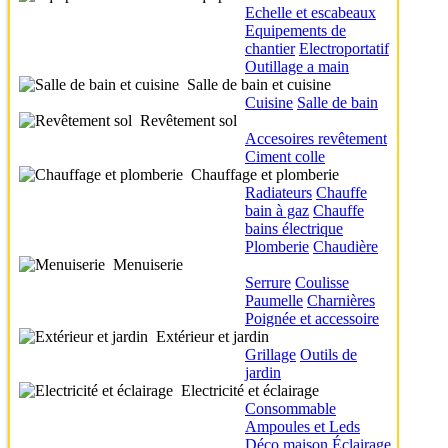
Echelle et escabeaux
Equipements de
chantier
Electroportatif
Outillage a main
Salle de bain et cuisine
Cuisine
Salle de bain
Revêtement sol
Accesoires revêtement
Ciment colle
Chauffage et plomberie
Radiateurs
Chauffe
bain à gaz
Chauffe
bains électrique
Plomberie
Chaudière
Menuiserie
Serrure
Coulisse
Paumelle
Charnières
Poignée et accessoire
Extérieur et jardin
Grillage
Outils de
jardin
Electricité et éclairage
Consommable
Ampoules et Leds
Déco maison
Éclairage