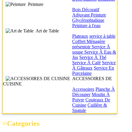
Peinture
Bois
Décoratif
Adjuvant
Peinture
Glycérophtalique
Peinture à l'eau
Art de Table
Plateaux
service à table
Coffret Ménagère
présentoir
Service À
soupe
Service À Eau &
Jus
Service À Thé
Service À Café
Service
À Gâteaux
Service En
Porcelaine
ACCESSOIRES DE
CUISINE
Accessoires
Planche À
Découper
Moulin À
Poivre
Couteaux De
Cuisine
Cuillère &
Spatule
Categories