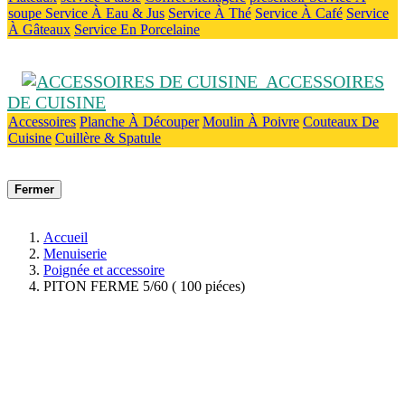
soupe
Service À Eau & Jus
Service À Thé
Service À Café
Service
À Gâteaux
Service En Porcelaine
ACCESSOIRES
DE CUISINE
Accessoires
Planche À Découper
Moulin À Poivre
Couteaux De
Cuisine
Cuillère & Spatule
Fermer
Accueil
Menuiserie
Poignée et accessoire
PITON FERME 5/60 ( 100 piéces)