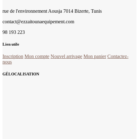
rue de l'environnement Aousja 7014 Bizerte, Tunis
contact@ezzaitounaequipement.com
98 193 223
Lien utile
Inscription
Mon compte
Nouvel arrivage
Mon panier
Contactez-
nous
la quincaillerie Tunisie en ligne
GÉLOCALISATION