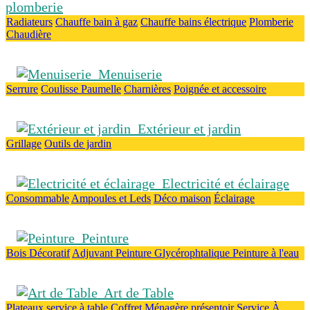
plomberie
Radiateurs
Chauffe bain à gaz
Chauffe bains électrique
Plomberie
Chaudière
Menuiserie
Serrure
Coulisse
Paumelle
Charnières
Poignée et accessoire
Extérieur et jardin
Grillage
Outils de jardin
Electricité et éclairage
Consommable
Ampoules et Leds
Déco maison
Éclairage
Peinture
Bois
Décoratif
Adjuvant
Peinture Glycérophtalique
Peinture à l'eau
Art de Table
Plateaux
service à table
Coffret Ménagère
présentoir
Service À