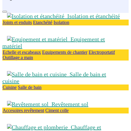
Isolation et étanchéité
Joints et enduits
Etanchéité
Isolation
Equipement et
matériel
Echelle et escabeaux
Equipements de chantier
Electroportatif
Outillage a main
Salle de bain et
cuisine
Cuisine
Salle de bain
Revêtement sol
Accesoires revêtement
Ciment colle
Chauffage et