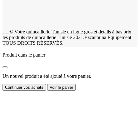
© Votre quincaillerie Tunisie en ligne gros et détails à bas prix
quincaillerie tunisie
les produits de quincaillerie Tunisie 2021.Ezzaitouna Equipement
TOUS DROITS RÉSERVÉS.
quincaillerie tunisie en gros Découvrez notre quincaillerie en gros en Tunisie vente gros et détails les produits de quincaillerie tunisie.
Produit dans le panier
Un nouvel produit a été ajouté à votre panier.
Continuer vos achats
Voir le panier