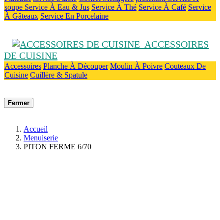
soupe
Service À Eau & Jus
Service À Thé
Service À Café
Service
À Gâteaux
Service En Porcelaine
ACCESSOIRES
DE CUISINE
Accessoires
Planche À Découper
Moulin À Poivre
Couteaux De
Cuisine
Cuillère & Spatule
Fermer
Accueil
Menuiserie
PITON FERME 6/70