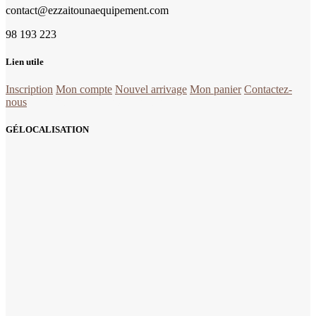
contact@ezzaitounaequipement.com
98 193 223
Lien utile
Inscription
Mon compte
Nouvel arrivage
Mon panier
Contactez-
nous
la quincaillerie Tunisie en ligne
GÉLOCALISATION