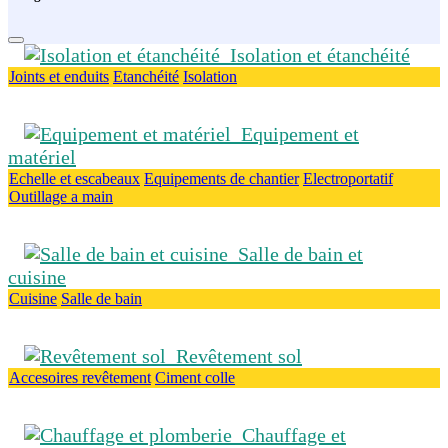
Isolation et étanchéité
Joints et enduits
Etanchéité
Isolation
Equipement et
matériel
Echelle et escabeaux
Equipements de chantier
Electroportatif
Outillage a main
Salle de bain et
cuisine
Cuisine
Salle de bain
Revêtement sol
Accesoires revêtement
Ciment colle
Chauffage et