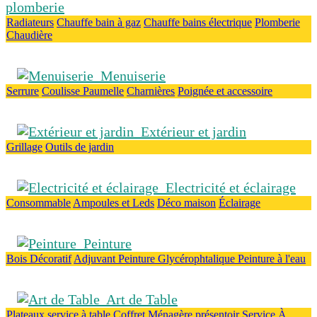
plomberie
Radiateurs
Chauffe bain à gaz
Chauffe bains électrique
Plomberie
Chaudière
Menuiserie
Serrure
Coulisse
Paumelle
Charnières
Poignée et accessoire
Extérieur et jardin
Grillage
Outils de jardin
Electricité et éclairage
Consommable
Ampoules et Leds
Déco maison
Éclairage
Peinture
Bois
Décoratif
Adjuvant
Peinture Glycérophtalique
Peinture à l'eau
Art de Table
Plateaux
service à table
Coffret Ménagère
présentoir
Service À