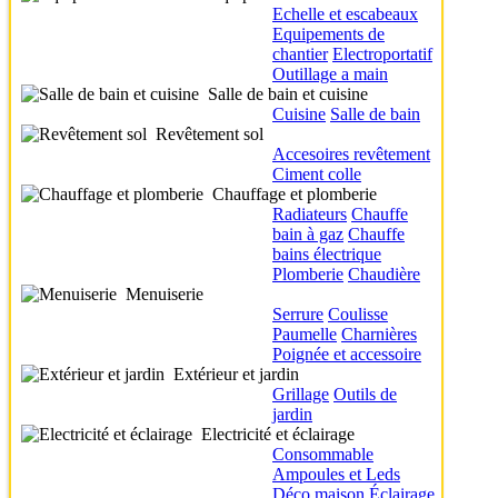
Echelle et escabeaux
Equipements de
chantier
Electroportatif
Outillage a main
Salle de bain et cuisine
Cuisine
Salle de bain
Revêtement sol
Accesoires revêtement
Ciment colle
Chauffage et plomberie
Radiateurs
Chauffe
bain à gaz
Chauffe
bains électrique
Plomberie
Chaudière
Menuiserie
Serrure
Coulisse
Paumelle
Charnières
Poignée et accessoire
Extérieur et jardin
Grillage
Outils de
jardin
Electricité et éclairage
Consommable
Ampoules et Leds
Déco maison
Éclairage