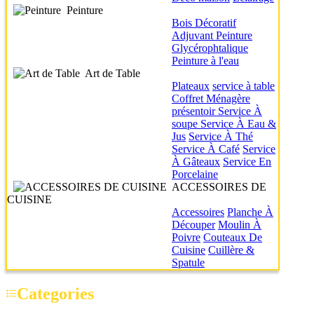
Peinture
Bois
Décoratif
Adjuvant
Peinture
Glycérophtalique
Peinture à l'eau
Art de Table
Plateaux
service à table
Coffret Ménagère
présentoir
Service À
soupe
Service À Eau &
Jus
Service À Thé
Service À Café
Service
À Gâteaux
Service En
Porcelaine
ACCESSOIRES DE
CUISINE
Accessoires
Planche À
Découper
Moulin À
Poivre
Couteaux De
Cuisine
Cuillère &
Spatule
Categories