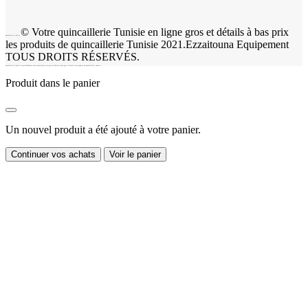
© Votre quincaillerie Tunisie en ligne gros et détails à bas prix
quincaillerie tunisie
les produits de quincaillerie Tunisie 2021.Ezzaitouna Equipement
TOUS DROITS RÉSERVÉS.
quincaillerie tunisie en gros Découvrez notre quincaillerie en gros en Tunisie vente gros et détails les produits de quincaillerie tunisie.
Produit dans le panier
Un nouvel produit a été ajouté à votre panier.
Continuer vos achats
Voir le panier