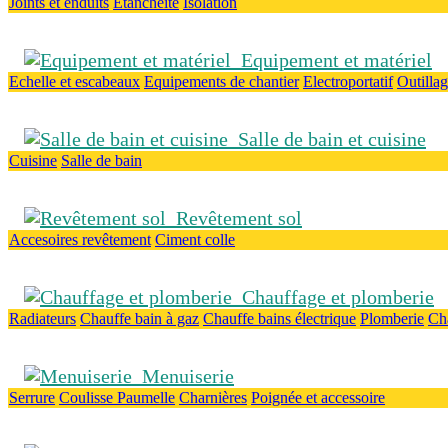
Joints et enduits
Etanchéité
Isolation
Equipement et matériel
Echelle et escabeaux
Equipements de chantier
Electroportatif
Outilla
Salle de bain et cuisine
Cuisine
Salle de bain
Revêtement sol
Accesoires revêtement
Ciment colle
Chauffage et plomberie
Radiateurs
Chauffe bain à gaz
Chauffe bains électrique
Plomberie
Ch
Menuiserie
Serrure
Coulisse
Paumelle
Charnières
Poignée et accessoire