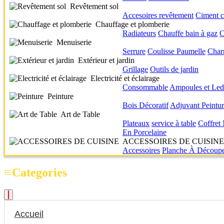
Revêtement sol
Accesoires revêtement
Ciment c
Chauffage et plomberie
Radiateurs
Chauffe bain à gaz
C
Menuiserie
Serrure
Coulisse
Paumelle
Char
Extérieur et jardin
Grillage
Outils de jardin
Electricité et éclairage
Consommable
Ampoules et Led
Peinture
Bois
Décoratif
Adjuvant
Peintu
Art de Table
Plateaux
service à table
Coffret
En Porcelaine
ACCESSOIRES DE CUISINE
Accessoires
Planche À Découp
Categories
Accueil