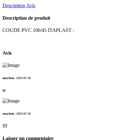
Description
Avis
Description de produit
COUDE PVC 100/45 ITAPLAST :
Avis
mariem
-
2023-05-18
te
mariem
-
2023-05-18
fff
Laisser un commentaire