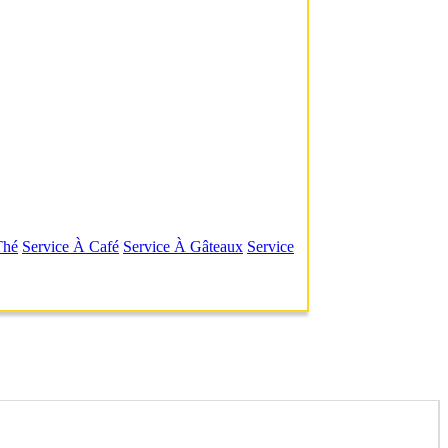
Thé
Service À Café
Service À Gâteaux
Service