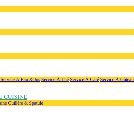
e
Service À Eau & Jus
Service À Thé
Service À Café
Service À Gâteau
 CUISINE
sine
Cuillère & Spatule