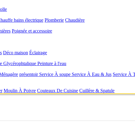
olle
hauffe bains électrique
Plomberie
Chaudière
nières
Poignée et accessoire
s
Déco maison
Éclairage
re Glycérophtalique
Peinture à l'eau
 Ménagère
présentoir
Service À soupe
Service À Eau & Jus
Service À 
er
Moulin À Poivre
Couteaux De Cuisine
Cuillère & Spatule