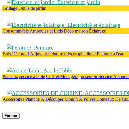
Extérieur et jardin
Grillage
Outils de jardin
Electricité et éclairage
Consommable
Ampoules et Leds
Déco maison
Éclairage
Peinture
Bois
Décoratif
Adjuvant
Peinture Glycérophtalique
Peinture à l'eau
Art de Table
Plateaux
service à table
Coffret Ménagère
présentoir
Service À soup
ACCESSOIRES DE
Accessoires
Planche À Découper
Moulin À Poivre
Couteaux De Cui
Fermer