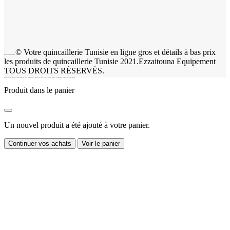
© Votre quincaillerie Tunisie en ligne gros et détails à bas prix
quincaillerie tunisie
les produits de quincaillerie Tunisie 2021.Ezzaitouna Equipement
TOUS DROITS RÉSERVÉS.
quincaillerie tunisie en gros Découvrez notre quincaillerie en gros en Tunisie vente gros et détails les produits de quincaillerie tunisie.
Produit dans le panier
Un nouvel produit a été ajouté à votre panier.
Continuer vos achats
Voir le panier