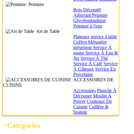
Peinture
Bois
Décoratif
Adjuvant
Peinture
Glycérophtalique
Peinture à l'eau
Art de Table
Plateaux
service à table
Coffret Ménagère
présentoir
Service À
soupe
Service À Eau &
Jus
Service À Thé
Service À Café
Service
À Gâteaux
Service En
Porcelaine
ACCESSOIRES DE
CUISINE
Accessoires
Planche À
Découper
Moulin À
Poivre
Couteaux De
Cuisine
Cuillère &
Spatule
Categories