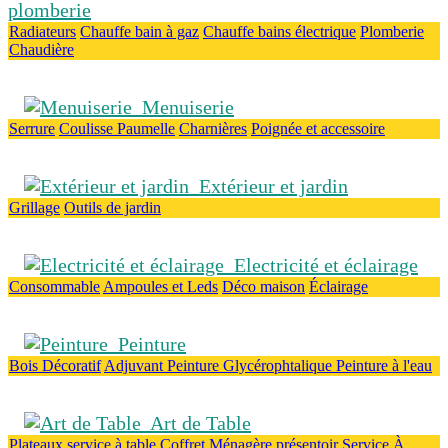
plomberie
Radiateurs
Chauffe bain à gaz
Chauffe bains électrique
Plomberie
Chaudière
Menuiserie
Serrure
Coulisse
Paumelle
Charnières
Poignée et accessoire
Extérieur et jardin
Grillage
Outils de jardin
Electricité et éclairage
Consommable
Ampoules et Leds
Déco maison
Éclairage
Peinture
Bois
Décoratif
Adjuvant
Peinture Glycérophtalique
Peinture à l'eau
Art de Table
Plateaux
service à table
Coffret Ménagère
présentoir
Service À