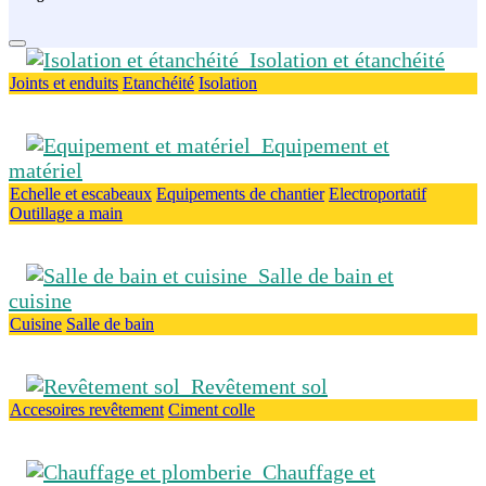
Isolation et étanchéité
Joints et enduits
Etanchéité
Isolation
Equipement et
matériel
Echelle et escabeaux
Equipements de chantier
Electroportatif
Outillage a main
Salle de bain et
cuisine
Cuisine
Salle de bain
Revêtement sol
Accesoires revêtement
Ciment colle
Chauffage et