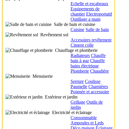
Echelle et escabeaux
Equipements de
chantier
Electroportatif
Outillage a main
Salle de bain et cuisine
Cuisine
Salle de bain
Revêtement sol
Accesoires revêtement
Ciment colle
Chauffage et plomberie
Radiateurs
Chauffe
bain à gaz
Chauffe
bains électrique
Plomberie
Chaudière
Menuiserie
Serrure
Coulisse
Paumelle
Charnières
Poignée et accessoire
Extérieur et jardin
Grillage
Outils de
jardin
Electricité et éclairage
Consommable
Ampoules et Leds
Déco maison
Éclairage