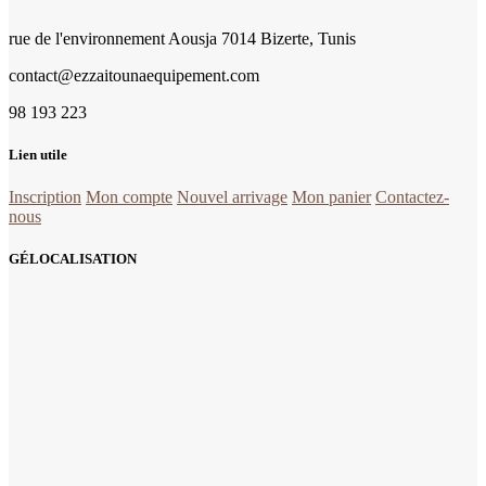
rue de l'environnement Aousja 7014 Bizerte, Tunis
contact@ezzaitounaequipement.com
98 193 223
Lien utile
Inscription
Mon compte
Nouvel arrivage
Mon panier
Contactez-
nous
la quincaillerie Tunisie en ligne
GÉLOCALISATION