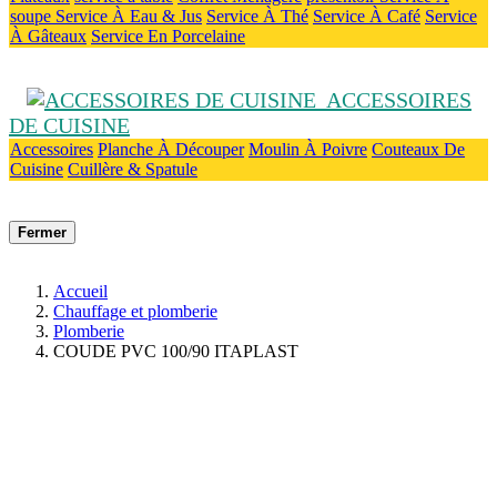
soupe
Service À Eau & Jus
Service À Thé
Service À Café
Service
À Gâteaux
Service En Porcelaine
ACCESSOIRES
DE CUISINE
Accessoires
Planche À Découper
Moulin À Poivre
Couteaux De
Cuisine
Cuillère & Spatule
Fermer
Accueil
Chauffage et plomberie
Plomberie
COUDE PVC 100/90 ITAPLAST