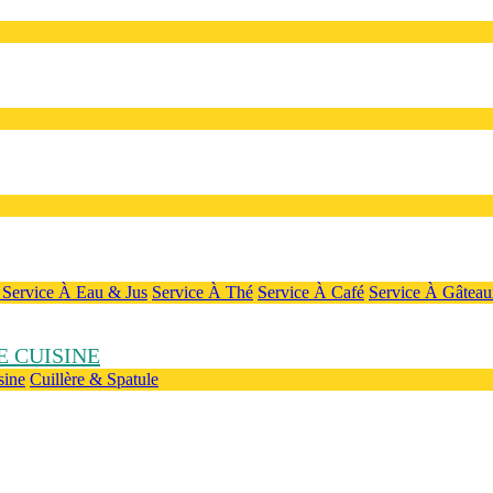
e
Service À Eau & Jus
Service À Thé
Service À Café
Service À Gâteau
 CUISINE
sine
Cuillère & Spatule