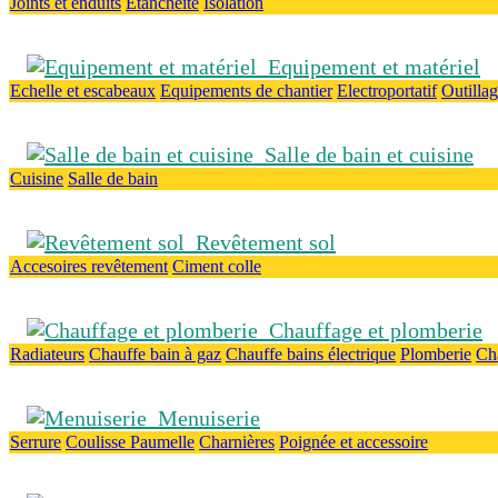
Joints et enduits
Etanchéité
Isolation
Equipement et matériel
Echelle et escabeaux
Equipements de chantier
Electroportatif
Outilla
Salle de bain et cuisine
Cuisine
Salle de bain
Revêtement sol
Accesoires revêtement
Ciment colle
Chauffage et plomberie
Radiateurs
Chauffe bain à gaz
Chauffe bains électrique
Plomberie
Ch
Menuiserie
Serrure
Coulisse
Paumelle
Charnières
Poignée et accessoire