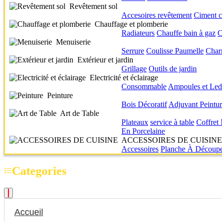
Revêtement sol
Accesoires revêtement
Ciment c
Chauffage et plomberie
Radiateurs
Chauffe bain à gaz
C
Menuiserie
Serrure
Coulisse
Paumelle
Char
Extérieur et jardin
Grillage
Outils de jardin
Electricité et éclairage
Consommable
Ampoules et Led
Peinture
Bois
Décoratif
Adjuvant
Peintu
Art de Table
Plateaux
service à table
Coffret
En Porcelaine
ACCESSOIRES DE CUISINE
Accessoires
Planche À Découp
Categories
Accueil