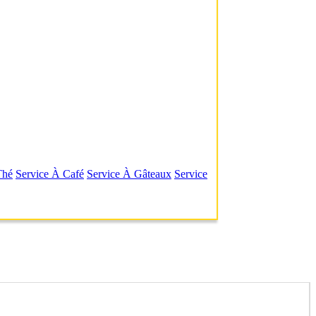
Thé
Service À Café
Service À Gâteaux
Service