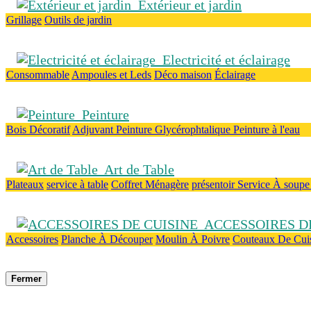
Extérieur et jardin
Grillage
Outils de jardin
Electricité et éclairage
Consommable
Ampoules et Leds
Déco maison
Éclairage
Peinture
Bois
Décoratif
Adjuvant
Peinture Glycérophtalique
Peinture à l'eau
Art de Table
Plateaux
service à table
Coffret Ménagère
présentoir
Service À soup
ACCESSOIRES DE
Accessoires
Planche À Découper
Moulin À Poivre
Couteaux De Cui
Fermer