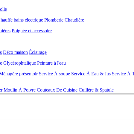
olle
hauffe bains électrique
Plomberie
Chaudière
nières
Poignée et accessoire
s
Déco maison
Éclairage
re Glycérophtalique
Peinture à l'eau
 Ménagère
présentoir
Service À soupe
Service À Eau & Jus
Service À 
er
Moulin À Poivre
Couteaux De Cuisine
Cuillère & Spatule