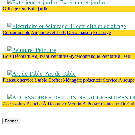
Extérieur et jardin
Grillage
Outils de jardin
Electricité et éclairage
Consommable
Ampoules et Leds
Déco maison
Éclairage
Peinture
Bois
Décoratif
Adjuvant
Peinture Glycérophtalique
Peinture à l'eau
Art de Table
Plateaux
service à table
Coffret Ménagère
présentoir
Service À soup
ACCESSOIRES DE
Accessoires
Planche À Découper
Moulin À Poivre
Couteaux De Cui
Fermer