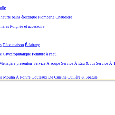
olle
hauffe bains électrique
Plomberie
Chaudière
nières
Poignée et accessoire
s
Déco maison
Éclairage
re Glycérophtalique
Peinture à l'eau
 Ménagère
présentoir
Service À soupe
Service À Eau & Jus
Service À 
er
Moulin À Poivre
Couteaux De Cuisine
Cuillère & Spatule