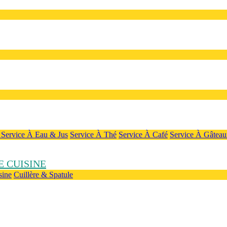
e
Service À Eau & Jus
Service À Thé
Service À Café
Service À Gâteau
 CUISINE
sine
Cuillère & Spatule