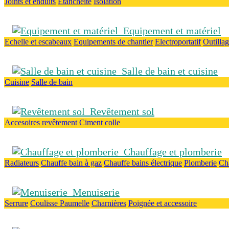
Joints et enduits
Etanchéité
Isolation
Equipement et matériel
Echelle et escabeaux
Equipements de chantier
Electroportatif
Outilla
Salle de bain et cuisine
Cuisine
Salle de bain
Revêtement sol
Accesoires revêtement
Ciment colle
Chauffage et plomberie
Radiateurs
Chauffe bain à gaz
Chauffe bains électrique
Plomberie
Ch
Menuiserie
Serrure
Coulisse
Paumelle
Charnières
Poignée et accessoire