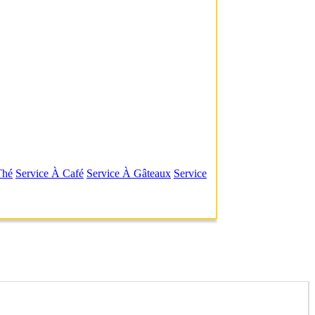
Thé
Service À Café
Service À Gâteaux
Service