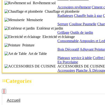
Revêtement sol
Accesoires revêtement
Ciment c
Chauffage et plomberie
Radiateurs
Chauffe bain à gaz
C
Menuiserie
Serrure
Coulisse
Paumelle
Char
Extérieur et jardin
Grillage
Outils de jardin
Electricité et éclairage
Consommable
Ampoules et Led
Peinture
Bois
Décoratif
Adjuvant
Peintu
Art de Table
Plateaux
service à table
Coffret
En Porcelaine
ACCESSOIRES DE CUISINE
Accessoires
Planche À Découp
Categories
Accueil