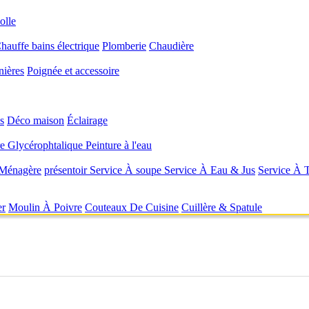
olle
hauffe bains électrique
Plomberie
Chaudière
nières
Poignée et accessoire
s
Déco maison
Éclairage
re Glycérophtalique
Peinture à l'eau
 Ménagère
présentoir
Service À soupe
Service À Eau & Jus
Service À 
er
Moulin À Poivre
Couteaux De Cuisine
Cuillère & Spatule