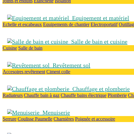
Joints et enduits
Etanchéité
Isolation
Equipement et matériel
Echelle et escabeaux
Equipements de chantier
Electroportatif
Outilla
Salle de bain et cuisine
Cuisine
Salle de bain
Revêtement sol
Accesoires revêtement
Ciment colle
Chauffage et plomberie
Radiateurs
Chauffe bain à gaz
Chauffe bains électrique
Plomberie
Ch
Menuiserie
Serrure
Coulisse
Paumelle
Charnières
Poignée et accessoire