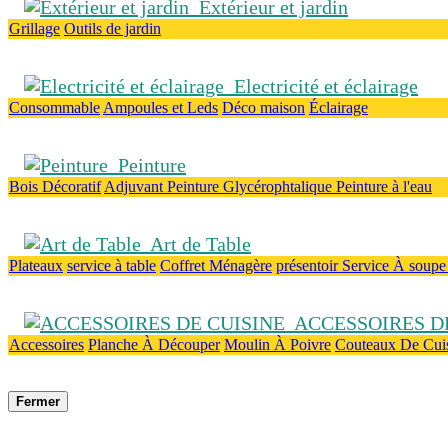
Extérieur et jardin
Grillage
Outils de jardin
Electricité et éclairage
Consommable
Ampoules et Leds
Déco maison
Éclairage
Peinture
Bois
Décoratif
Adjuvant
Peinture Glycérophtalique
Peinture à l'eau
Art de Table
Plateaux
service à table
Coffret Ménagère
présentoir
Service À soup
ACCESSOIRES DE
Accessoires
Planche À Découper
Moulin À Poivre
Couteaux De Cui
Fermer