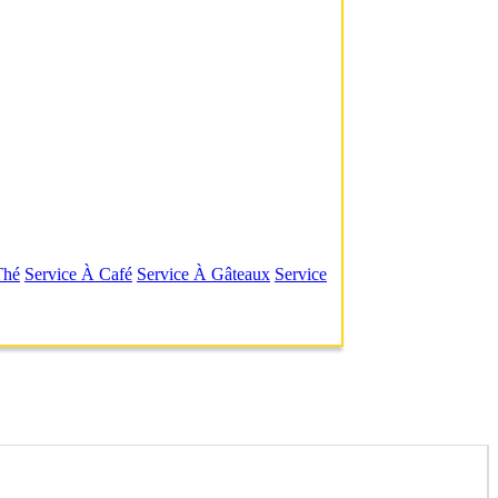
Thé
Service À Café
Service À Gâteaux
Service