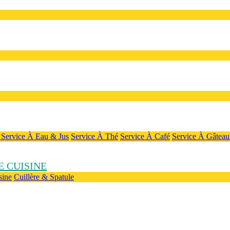
e
Service À Eau & Jus
Service À Thé
Service À Café
Service À Gâteau
 CUISINE
sine
Cuillère & Spatule