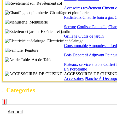
Revêtement sol
Accesoires revêtement
Ciment c
Chauffage et plomberie
Radiateurs
Chauffe bain à gaz
C
Menuiserie
Serrure
Coulisse
Paumelle
Char
Extérieur et jardin
Grillage
Outils de jardin
Electricité et éclairage
Consommable
Ampoules et Led
Peinture
Bois
Décoratif
Adjuvant
Peintu
Art de Table
Plateaux
service à table
Coffret
En Porcelaine
ACCESSOIRES DE CUISINE
Accessoires
Planche À Découp
Categories
Accueil