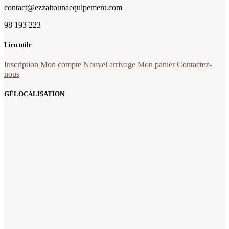
contact@ezzaitounaequipement.com
98 193 223
Lien utile
Inscription
Mon compte
Nouvel arrivage
Mon panier
Contactez-
nous
la quincaillerie Tunisie en ligne
GÉLOCALISATION