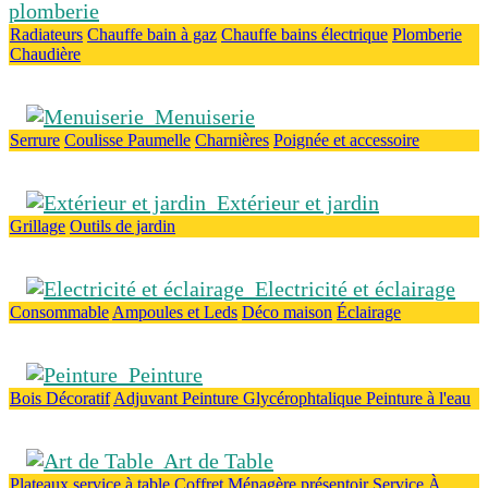
plomberie
Radiateurs
Chauffe bain à gaz
Chauffe bains électrique
Plomberie
Chaudière
Menuiserie
Serrure
Coulisse
Paumelle
Charnières
Poignée et accessoire
Extérieur et jardin
Grillage
Outils de jardin
Electricité et éclairage
Consommable
Ampoules et Leds
Déco maison
Éclairage
Peinture
Bois
Décoratif
Adjuvant
Peinture Glycérophtalique
Peinture à l'eau
Art de Table
Plateaux
service à table
Coffret Ménagère
présentoir
Service À