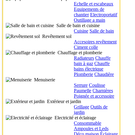
Echelle et escabeaux
Equipements de
chantier
Electroportatif
Outillage a main
Salle de bain et cuisine
Cuisine
Salle de bain
Revêtement sol
Accesoires revêtement
Ciment colle
Chauffage et plomberie
Radiateurs
Chauffe
bain à gaz
Chauffe
bains électrique
Plomberie
Chaudière
Menuiserie
Serrure
Coulisse
Paumelle
Charnières
Poignée et accessoire
Extérieur et jardin
Grillage
Outils de
jardin
Electricité et éclairage
Consommable
Ampoules et Leds
Déco maison
Éclairage