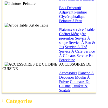
Peinture
Bois
Décoratif
Adjuvant
Peinture
Glycérophtalique
Peinture à l'eau
Art de Table
Plateaux
service à table
Coffret Ménagère
présentoir
Service À
soupe
Service À Eau &
Jus
Service À Thé
Service À Café
Service
À Gâteaux
Service En
Porcelaine
ACCESSOIRES DE
CUISINE
Accessoires
Planche À
Découper
Moulin À
Poivre
Couteaux De
Cuisine
Cuillère &
Spatule
Categories