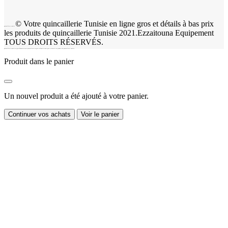
© Votre quincaillerie Tunisie en ligne gros et détails à bas prix
quincaillerie tunisie
les produits de quincaillerie Tunisie 2021.Ezzaitouna Equipement
TOUS DROITS RÉSERVÉS.
quincaillerie tunisie en gros Découvrez notre quincaillerie en gros en Tunisie vente gros et détails les produits de quincaillerie tunisie.
Produit dans le panier
Un nouvel produit a été ajouté à votre panier.
Continuer vos achats
Voir le panier