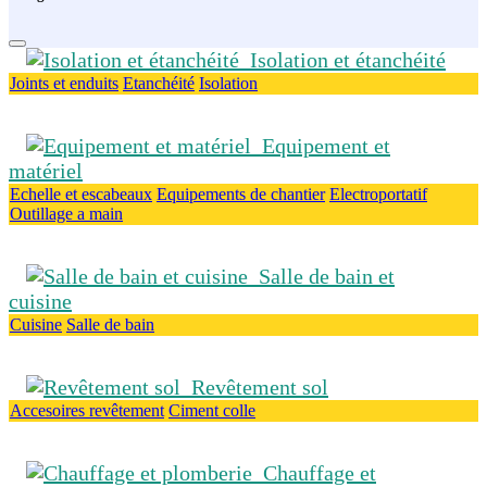
Isolation et étanchéité
Joints et enduits
Etanchéité
Isolation
Equipement et
matériel
Echelle et escabeaux
Equipements de chantier
Electroportatif
Outillage a main
Salle de bain et
cuisine
Cuisine
Salle de bain
Revêtement sol
Accesoires revêtement
Ciment colle
Chauffage et