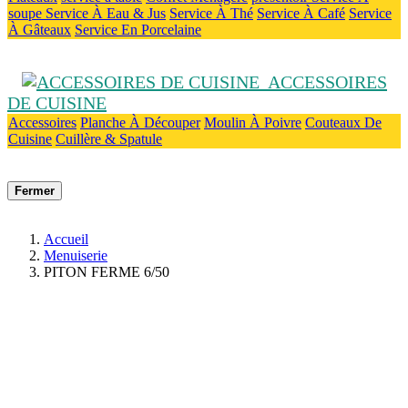
soupe
Service À Eau & Jus
Service À Thé
Service À Café
Service
À Gâteaux
Service En Porcelaine
ACCESSOIRES
DE CUISINE
Accessoires
Planche À Découper
Moulin À Poivre
Couteaux De
Cuisine
Cuillère & Spatule
Fermer
Accueil
Menuiserie
PITON FERME 6/50