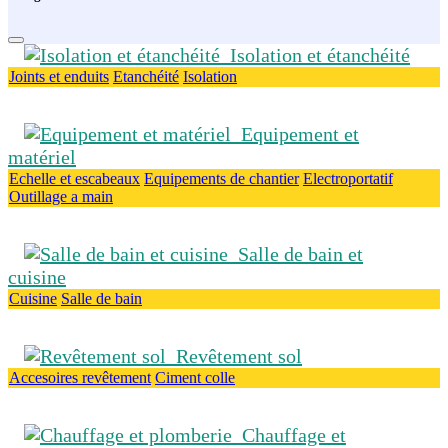
Isolation et étanchéité
Joints et enduits
Etanchéité
Isolation
Equipement et
matériel
Echelle et escabeaux
Equipements de chantier
Electroportatif
Outillage a main
Salle de bain et
cuisine
Cuisine
Salle de bain
Revêtement sol
Accesoires revêtement
Ciment colle
Chauffage et