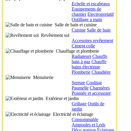
Echelle et escabeaux
Equipements de
chantier
Electroportatif
Outillage a main
Salle de bain et cuisine
Cuisine
Salle de bain
Revêtement sol
Accesoires revêtement
Ciment colle
Chauffage et plomberie
Radiateurs
Chauffe
bain à gaz
Chauffe
bains électrique
Plomberie
Chaudière
Menuiserie
Serrure
Coulisse
Paumelle
Charnières
Poignée et accessoire
Extérieur et jardin
Grillage
Outils de
jardin
Electricité et éclairage
Consommable
Ampoules et Leds
Déco maison
Éclairage