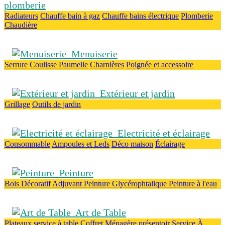
plomberie
Radiateurs
Chauffe bain à gaz
Chauffe bains électrique
Plomberie
Chaudière
Menuiserie
Serrure
Coulisse
Paumelle
Charnières
Poignée et accessoire
Extérieur et jardin
Grillage
Outils de jardin
Electricité et éclairage
Consommable
Ampoules et Leds
Déco maison
Éclairage
Peinture
Bois
Décoratif
Adjuvant
Peinture Glycérophtalique
Peinture à l'eau
Art de Table
Plateaux
service à table
Coffret Ménagère
présentoir
Service À