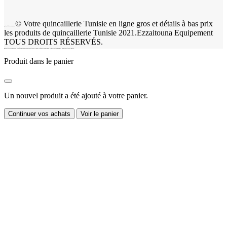
© Votre quincaillerie Tunisie en ligne gros et détails à bas prix
quincaillerie tunisie
les produits de quincaillerie Tunisie 2021.Ezzaitouna Equipement
TOUS DROITS RÉSERVÉS.
quincaillerie tunisie en gros Découvrez notre quincaillerie en gros en Tunisie vente gros et détails les produits de quincaillerie tunisie.
Produit dans le panier
Un nouvel produit a été ajouté à votre panier.
Continuer vos achats
Voir le panier