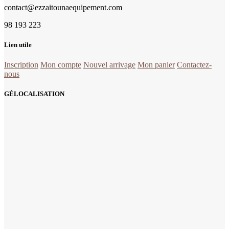
contact@ezzaitounaequipement.com
98 193 223
Lien utile
Inscription
Mon compte
Nouvel arrivage
Mon panier
Contactez-
nous
la quincaillerie Tunisie en ligne
GÉLOCALISATION