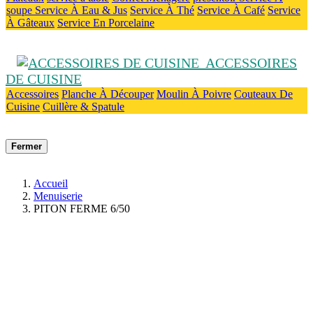
soupe
Service À Eau & Jus
Service À Thé
Service À Café
Service
À Gâteaux
Service En Porcelaine
ACCESSOIRES
DE CUISINE
Accessoires
Planche À Découper
Moulin À Poivre
Couteaux De
Cuisine
Cuillère & Spatule
Fermer
Accueil
Menuiserie
PITON FERME 6/50