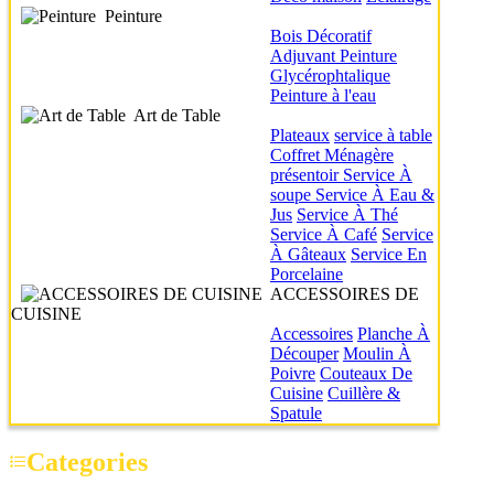
Peinture
Bois
Décoratif
Adjuvant
Peinture
Glycérophtalique
Peinture à l'eau
Art de Table
Plateaux
service à table
Coffret Ménagère
présentoir
Service À
soupe
Service À Eau &
Jus
Service À Thé
Service À Café
Service
À Gâteaux
Service En
Porcelaine
ACCESSOIRES DE
CUISINE
Accessoires
Planche À
Découper
Moulin À
Poivre
Couteaux De
Cuisine
Cuillère &
Spatule
Categories