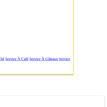
Thé
Service À Café
Service À Gâteaux
Service