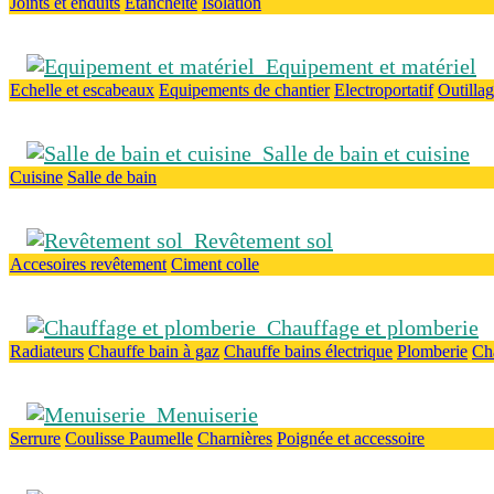
Joints et enduits
Etanchéité
Isolation
Equipement et matériel
Echelle et escabeaux
Equipements de chantier
Electroportatif
Outilla
Salle de bain et cuisine
Cuisine
Salle de bain
Revêtement sol
Accesoires revêtement
Ciment colle
Chauffage et plomberie
Radiateurs
Chauffe bain à gaz
Chauffe bains électrique
Plomberie
Ch
Menuiserie
Serrure
Coulisse
Paumelle
Charnières
Poignée et accessoire