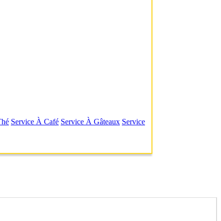
Thé
Service À Café
Service À Gâteaux
Service