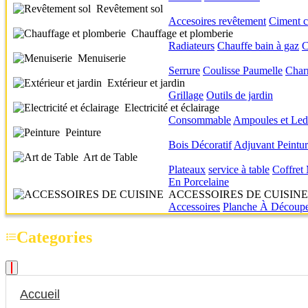
Revêtement sol
Accesoires revêtement
Ciment c
Chauffage et plomberie
Radiateurs
Chauffe bain à gaz
C
Menuiserie
Serrure
Coulisse
Paumelle
Char
Extérieur et jardin
Grillage
Outils de jardin
Electricité et éclairage
Consommable
Ampoules et Led
Peinture
Bois
Décoratif
Adjuvant
Peintu
Art de Table
Plateaux
service à table
Coffret
En Porcelaine
ACCESSOIRES DE CUISINE
Accessoires
Planche À Découp
Categories
Accueil