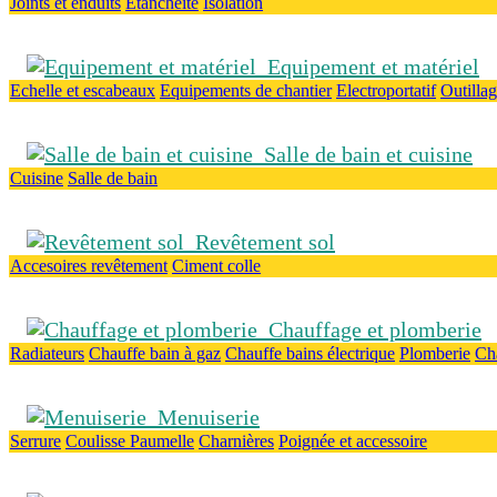
Joints et enduits
Etanchéité
Isolation
Equipement et matériel
Echelle et escabeaux
Equipements de chantier
Electroportatif
Outilla
Salle de bain et cuisine
Cuisine
Salle de bain
Revêtement sol
Accesoires revêtement
Ciment colle
Chauffage et plomberie
Radiateurs
Chauffe bain à gaz
Chauffe bains électrique
Plomberie
Ch
Menuiserie
Serrure
Coulisse
Paumelle
Charnières
Poignée et accessoire