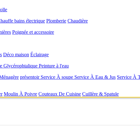
olle
hauffe bains électrique
Plomberie
Chaudière
nières
Poignée et accessoire
s
Déco maison
Éclairage
re Glycérophtalique
Peinture à l'eau
 Ménagère
présentoir
Service À soupe
Service À Eau & Jus
Service À 
er
Moulin À Poivre
Couteaux De Cuisine
Cuillère & Spatule