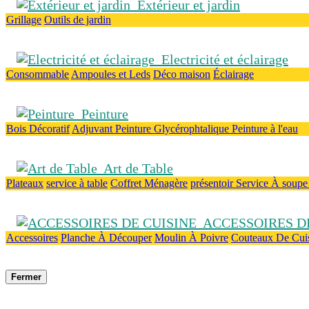
Extérieur et jardin
Grillage
Outils de jardin
Electricité et éclairage
Consommable
Ampoules et Leds
Déco maison
Éclairage
Peinture
Bois
Décoratif
Adjuvant
Peinture Glycérophtalique
Peinture à l'eau
Art de Table
Plateaux
service à table
Coffret Ménagère
présentoir
Service À soup
ACCESSOIRES DE
Accessoires
Planche À Découper
Moulin À Poivre
Couteaux De Cui
Fermer