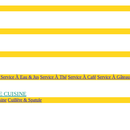
e
Service À Eau & Jus
Service À Thé
Service À Café
Service À Gâteau
 CUISINE
sine
Cuillère & Spatule