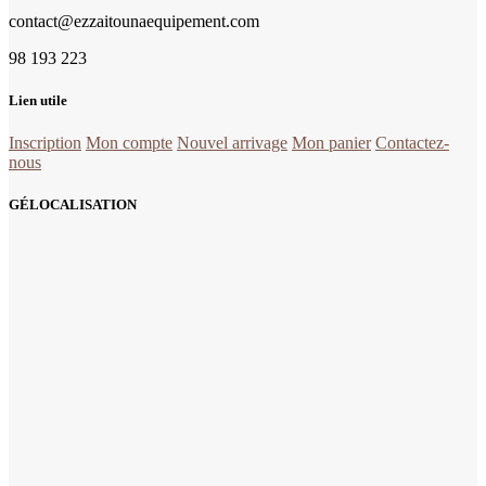
contact@ezzaitounaequipement.com
98 193 223
Lien utile
Inscription
Mon compte
Nouvel arrivage
Mon panier
Contactez-
nous
la quincaillerie Tunisie en ligne
GÉLOCALISATION