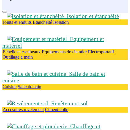
Isolation et étanchéité
Joints et enduits
Etanchéité
Isolation
Equipement et
matériel
Echelle et escabeaux
Equipements de chantier
Electroportatif
Outillage a main
Salle de bain et
cuisine
Cuisine
Salle de bain
Revêtement sol
Accesoires revêtement
Ciment colle
Chauffage et