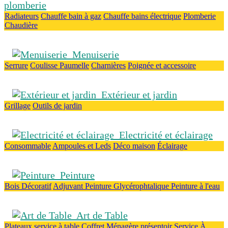
plomberie
Radiateurs
Chauffe bain à gaz
Chauffe bains électrique
Plomberie
Chaudière
Menuiserie
Serrure
Coulisse
Paumelle
Charnières
Poignée et accessoire
Extérieur et jardin
Grillage
Outils de jardin
Electricité et éclairage
Consommable
Ampoules et Leds
Déco maison
Éclairage
Peinture
Bois
Décoratif
Adjuvant
Peinture Glycérophtalique
Peinture à l'eau
Art de Table
Plateaux
service à table
Coffret Ménagère
présentoir
Service À