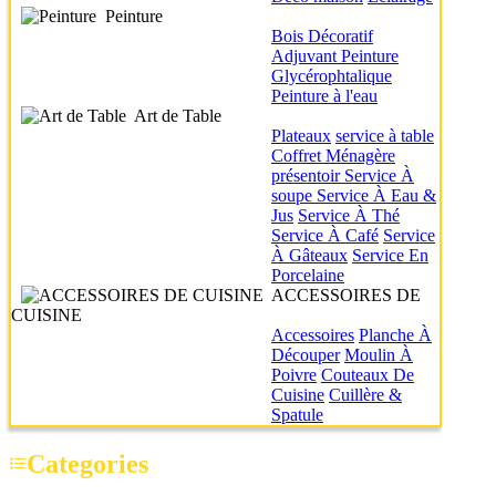
Peinture
Bois
Décoratif
Adjuvant
Peinture
Glycérophtalique
Peinture à l'eau
Art de Table
Plateaux
service à table
Coffret Ménagère
présentoir
Service À
soupe
Service À Eau &
Jus
Service À Thé
Service À Café
Service
À Gâteaux
Service En
Porcelaine
ACCESSOIRES DE
CUISINE
Accessoires
Planche À
Découper
Moulin À
Poivre
Couteaux De
Cuisine
Cuillère &
Spatule
Categories