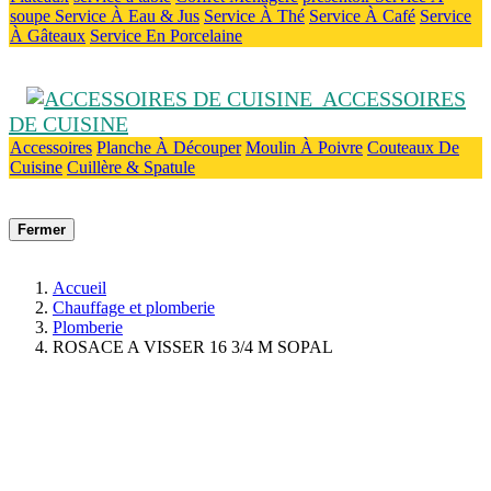
soupe
Service À Eau & Jus
Service À Thé
Service À Café
Service
À Gâteaux
Service En Porcelaine
ACCESSOIRES
DE CUISINE
Accessoires
Planche À Découper
Moulin À Poivre
Couteaux De
Cuisine
Cuillère & Spatule
Fermer
Accueil
Chauffage et plomberie
Plomberie
ROSACE A VISSER 16 3/4 M SOPAL