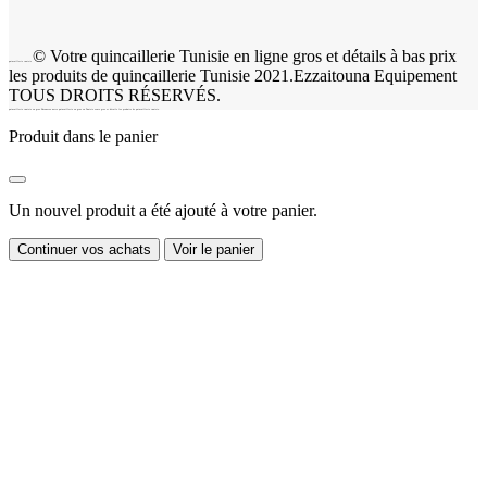
© Votre quincaillerie Tunisie en ligne gros et détails à bas prix
quincaillerie tunisie
les produits de quincaillerie Tunisie 2021.Ezzaitouna Equipement
TOUS DROITS RÉSERVÉS.
quincaillerie tunisie en gros Découvrez notre quincaillerie en gros en Tunisie vente gros et détails les produits de quincaillerie tunisie.
Produit dans le panier
Un nouvel produit a été ajouté à votre panier.
Continuer vos achats
Voir le panier