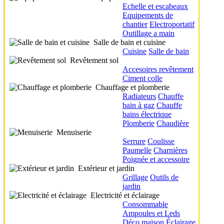
Echelle et escabeaux
Equipements de
chantier
Electroportatif
Outillage a main
Salle de bain et cuisine
Cuisine
Salle de bain
Revêtement sol
Accesoires revêtement
Ciment colle
Chauffage et plomberie
Radiateurs
Chauffe
bain à gaz
Chauffe
bains électrique
Plomberie
Chaudière
Menuiserie
Serrure
Coulisse
Paumelle
Charnières
Poignée et accessoire
Extérieur et jardin
Grillage
Outils de
jardin
Electricité et éclairage
Consommable
Ampoules et Leds
Déco maison
Éclairage