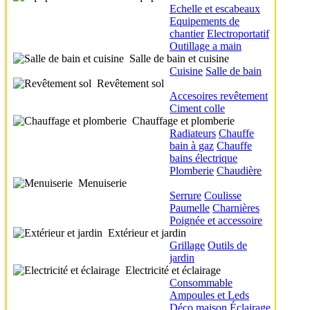
Echelle et escabeaux
Equipements de
chantier
Electroportatif
Outillage a main
Salle de bain et cuisine
Cuisine
Salle de bain
Revêtement sol
Accesoires revêtement
Ciment colle
Chauffage et plomberie
Radiateurs
Chauffe
bain à gaz
Chauffe
bains électrique
Plomberie
Chaudière
Menuiserie
Serrure
Coulisse
Paumelle
Charnières
Poignée et accessoire
Extérieur et jardin
Grillage
Outils de
jardin
Electricité et éclairage
Consommable
Ampoules et Leds
Déco maison
Éclairage