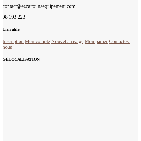
contact@ezzaitounaequipement.com
98 193 223
Lien utile
Inscription
Mon compte
Nouvel arrivage
Mon panier
Contactez-
nous
la quincaillerie Tunisie en ligne
GÉLOCALISATION