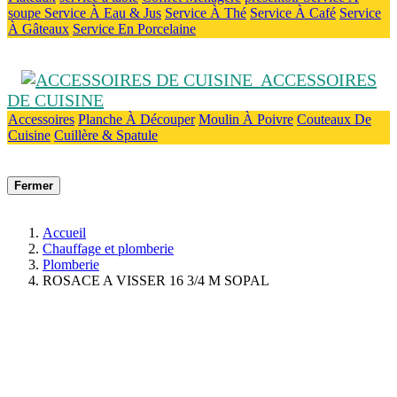
soupe
Service À Eau & Jus
Service À Thé
Service À Café
Service
À Gâteaux
Service En Porcelaine
ACCESSOIRES
DE CUISINE
Accessoires
Planche À Découper
Moulin À Poivre
Couteaux De
Cuisine
Cuillère & Spatule
Fermer
Accueil
Chauffage et plomberie
Plomberie
ROSACE A VISSER 16 3/4 M SOPAL