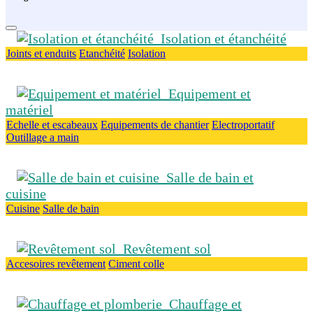
Isolation et étanchéité
Joints et enduits
Etanchéité
Isolation
Equipement et
matériel
Echelle et escabeaux
Equipements de chantier
Electroportatif
Outillage a main
Salle de bain et
cuisine
Cuisine
Salle de bain
Revêtement sol
Accesoires revêtement
Ciment colle
Chauffage et