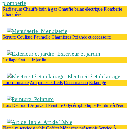
plomberie
Radiateurs
Chauffe bain à gaz
Chauffe bains électrique
Plomberie
Chaudière
Menuiserie
Serrure
Coulisse
Paumelle
Charnières
Poignée et accessoire
Extérieur et jardin
Grillage
Outils de jardin
Electricité et éclairage
Consommable
Ampoules et Leds
Déco maison
Éclairage
Peinture
Bois
Décoratif
Adjuvant
Peinture Glycérophtalique
Peinture à l'eau
Art de Table
Plateaux
service à table
Coffret Ménagère
présentoir
Service À