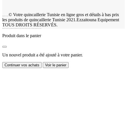
© Votre quincaillerie Tunisie en ligne gros et détails à bas prix
quincaillerie tunisie
les produits de quincaillerie Tunisie 2021.Ezzaitouna Equipement
TOUS DROITS RÉSERVÉS.
quincaillerie tunisie en gros Découvrez notre quincaillerie en gros en Tunisie vente gros et détails les produits de quincaillerie tunisie.
Produit dans le panier
Un nouvel produit a été ajouté à votre panier.
Continuer vos achats
Voir le panier