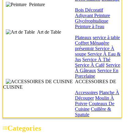
Peinture
Bois
Décoratif
Adjuvant
Peinture
Glycérophtalique
Peinture à l'eau
Art de Table
Plateaux
service à table
Coffret Ménagère
présentoir
Service À
soupe
Service À Eau &
Jus
Service À Thé
Service À Café
Service
À Gâteaux
Service En
Porcelaine
ACCESSOIRES DE
CUISINE
Accessoires
Planche À
Découper
Moulin À
Poivre
Couteaux De
Cuisine
Cuillère &
Spatule
Categories